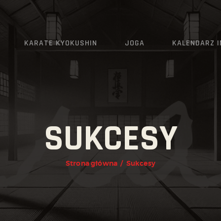
AKTUALNOŚCI
O KLUBIE
KARATE KYOKUSHIN
JOGA
KALENDARZ 
KARATE KYOKUSHIN
JOGA
KALENDARZ IMPREZ
SUKCESY
GRAFIK
ZAPISY
Strona główna
Sukcesy
KONTAKT