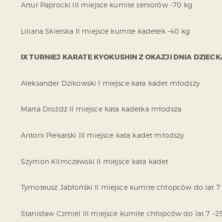
Artur Paprocki III miejsce kumite seniorów -70 kg
Liliana Skierska II miejsce kumite kadetek -40 kg
IX TURNIEJ KARATE KYOKUSHIN Z OKAZJI DNIA DZIECK
Aleksander Dzikowski I miejsce kata kadet młodszy
Marta Drożdż II miejsce kata kadetka młodsza
Antoni Piekarski III miejsce kata kadet młodszy
Szymon Klimczewski II miejsce kata kadet
Tymoteusz Jabłońśki II miejsce kumite chłopców do lat 7
Stanisław Czmiel III miejsce kumite chłopców do lat 7 -2