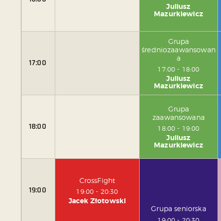
Juliusz
Mazurkiewicz
Grupa
średniozaawansowan
a
17:00
17:00
-
18:00
Juliusz
Mazurkiewicz
Grupa
zaawansowana
18:00
18:00
-
19:00
Juliusz
Mazurkiewicz
CrossFight
19:00
19:00
-
20:30
Jacek Złotowski
Grupa seniorska
19:00
-
20:30