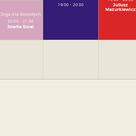
Juliusz
19:00
-
20:30
Mazurkiewicz
Joga dla dorosłych
20:00
-
21:00
Jowita Sorel