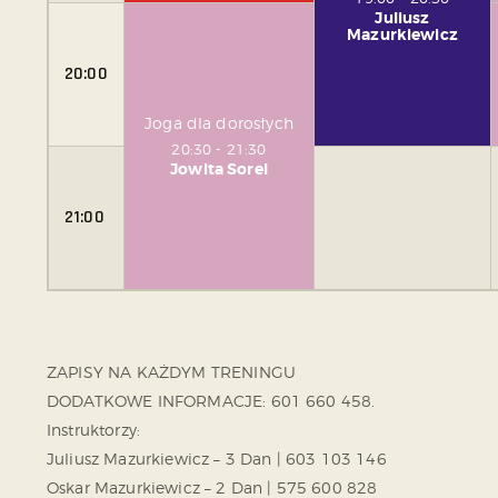
Juliusz
Mazurkiewicz
20:00
Joga dla dorosłych
20:30
-
21:30
Jowita Sorel
21:00
ZAPISY NA KAŻDYM TRENINGU
DODATKOWE INFORMACJE: 601 660 458.
Instruktorzy:
Juliusz Mazurkiewicz – 3 Dan | 603 103 146
Oskar Mazurkiewicz – 2 Dan | 575 600 828