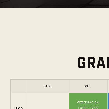
GRA
PON.
WT.
Przedszkolaki
16:00
-
17:00
16:00