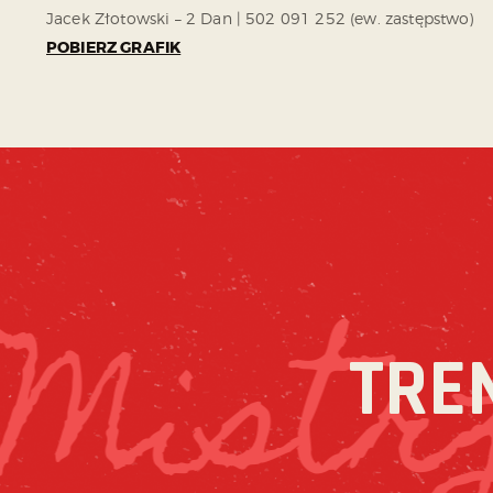
Jacek Złotowski – 2 Dan | 502 091 252 (ew. zastępstwo)
POBIERZ GRAFIK
TRE