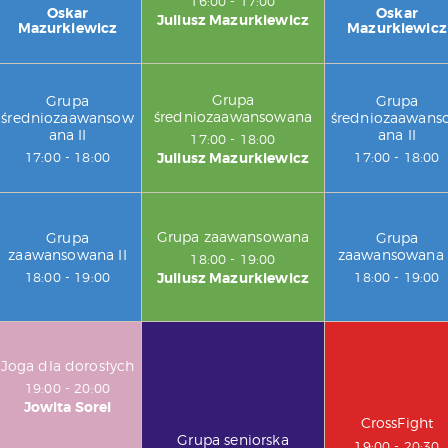
16:00
-
17:00
Oskar
Oskar
Juliusz Mazurkiewicz
Mazurkiewicz
Mazurkiewicz
Grupa
Grupa
Grupa
średniozaawansowana
średniozaawansow
średniozaawans
ana II
ana II
17:00
-
18:00
Juliusz Mazurkiewicz
17:00
-
18:00
17:00
-
18:00
Grupa zaawansowana
Grupa
Grupa
zaawansowana II
zaawansowana 
18:00
-
19:00
Juliusz Mazurkiewicz
18:00
-
19:00
18:00
-
19:00
Joga dla dorosłych
19:00
-
20:00
Jowita Sorel
CrossFight
Grupa seniorska
19:00
-
20:30