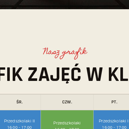
Nasz grafik
FIK ZAJĘĆ W KL
ŚR.
CZW.
PT.
Przedszkolaki II
Przedszkolaki I
Przedszkolaki
16:00
-
17:00
16:00
-
17:00