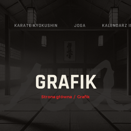
AKTUALNOŚCI
O KLUBIE
KARATE KYOKUSHIN
JOGA
KALENDARZ 
KARATE KYOKUSHIN
JOGA
KALENDARZ IMPREZ
GRAFIK
GRAFIK
ZAPISY
Strona główna
Grafik
KONTAKT