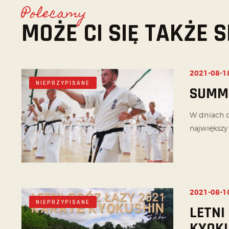
Polecamy
MOŻE CI SIĘ TAKŻE
2021-08-1
NIEPRZYPISANE
SUMME
W dniach o
największy 
2021-08-1
NIEPRZYPISANE
LETNI
KYOKU