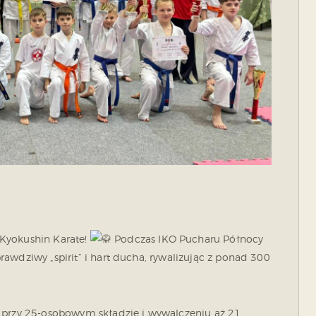
 Kyokushin Karate!
Podczas IKO Pucharu Północy
awdziwy „spirit” i hart ducha, rywalizując z ponad 300
o przy 25-osobowym składzie i wywalczeniu aż 21