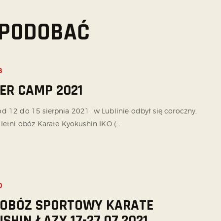
 SPODOBAĆ
8
R CAMP 2021
d 12 do 15 sierpnia 2021 w Lublinie odbył się coroczny,
letni obóz Karate Kyokushin IKO (...
0
 OBÓZ SPORTOWY KARATE
SHIN ŁAZY 17-27.07.2021