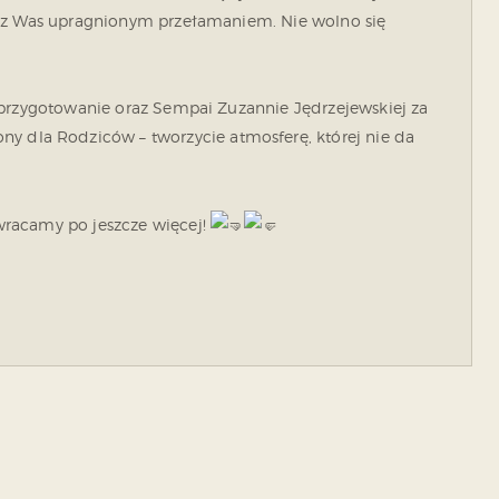
u z Was upragnionym przełamaniem. Nie wolno się
 przygotowanie oraz Sempai Zuzannie Jędrzejewskiej za
ny dla Rodziców – tworzycie atmosferę, której nie da
wracamy po jeszcze więcej!