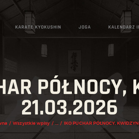
AKTUALNOŚCI
O KLUBIE
KARATE KYOKUSHIN
JOGA
KALENDARZ 
KARATE KYOKUSHIN
JOGA
KALENDARZ IMPREZ
HAR PÓŁNOCY,
GRAFIK
21.03.2026
ZAPISY
KONTAKT
wna
Wszystkie wpisy
...
IKO PUCHAR PÓŁNOCY, KWIDZYN 