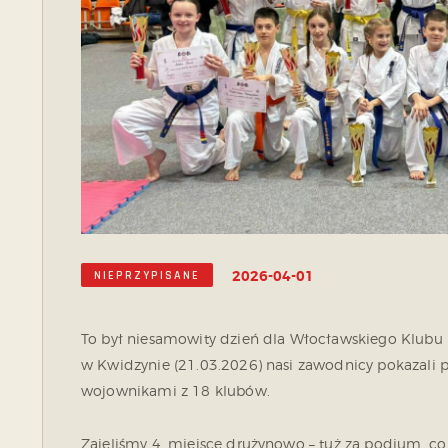
2026-04-01
NIEPRZYPISANE
To był niesamowity dzień dla Włocławskiego Klubu
w Kwidzynie (21.03.2026) nasi zawodnicy pokazali pr
wojownikami z 18 klubów.
Zajęliśmy 4. miejsce drużynowo – tuż za podium, c