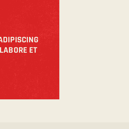
ADIPISCING
 LABORE ET