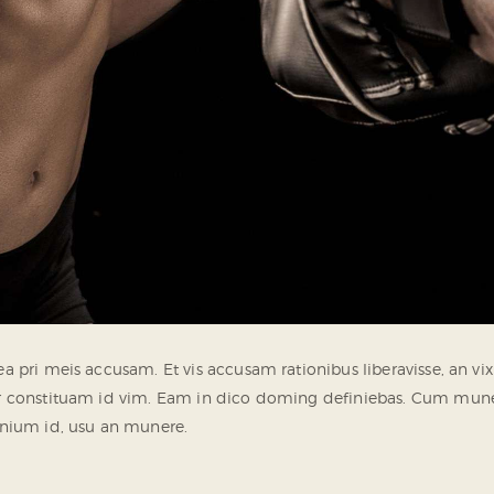
ea pri meis accusam. Et vis accusam rationibus liberavisse, an 
er constituam id vim. Eam in dico doming definiebas. Cum mun
mnium id, usu an munere.