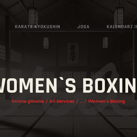
AKTUALNOŚCI
O KLUBIE
KARATE KYOKUSHIN
JOGA
KALENDARZ 
KARATE KYOKUSHIN
JOGA
KALENDARZ IMPREZ
OMEN`S BOXI
GRAFIK
ZAPISY
Strona główna
All Services
...
Women`s Boxing
KONTAKT