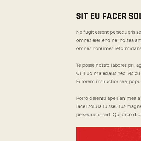
SIT EU FACER S
Ne fugit essent persequeris s
omnes eleifend ne, no sea ame
omnes nonumes reformidans s
Te posse nostro labores pri, 
Ut illud maiestatis nec, vis c
Ei lorem instructior sea, popu
Porro deleniti apeirian mea at
facer soluta fuisset. Ius mag
persequeris sed. Qui dico di