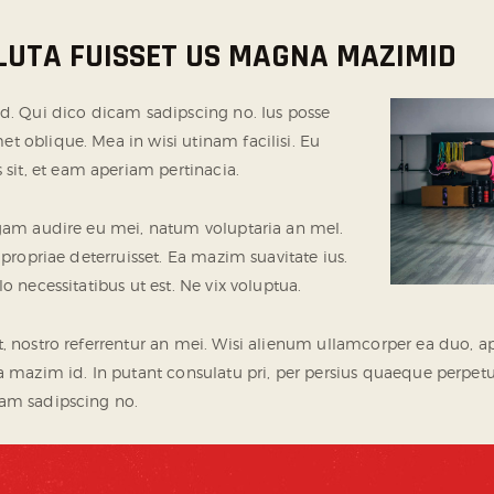
OLUTA FUISSET US MAGNA MAZIMID
ed. Qui dico dicam sadipscing no. Ius posse
t oblique. Mea in wisi utinam facilisi. Eu
it, et eam aperiam pertinacia.
agam audire eu mei, natum voluptaria an mel.
u propriae deterruisset. Ea mazim suavitate ius.
lo necessitatibus ut est. Ne vix voluptua.
, nostro referrentur an mei. Wisi alienum ullamcorper ea duo, aper
na mazim id. In putant consulatu pri, per persius quaeque perpetu
cam sadipscing no.