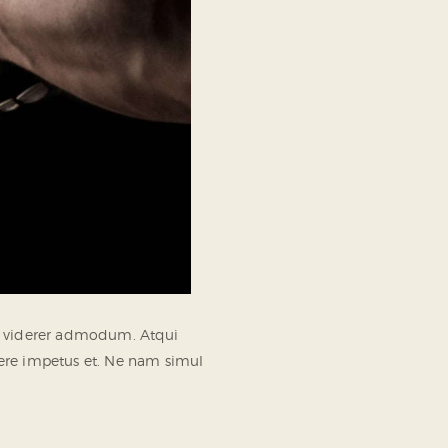
vix viderer admodum. Atqui
ere impetus et. Ne nam simul