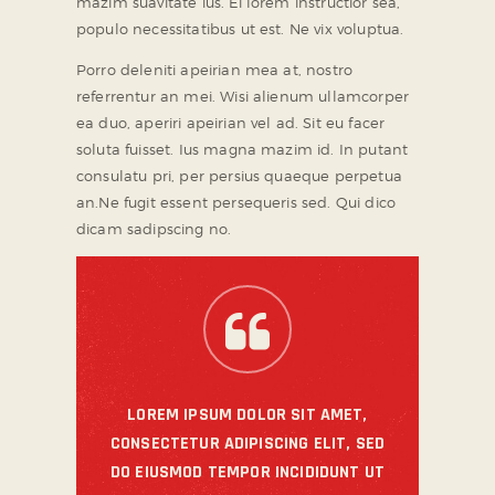
mazim suavitate ius. Ei lorem instructior sea,
populo necessitatibus ut est. Ne vix voluptua.
Porro deleniti apeirian mea at, nostro
referrentur an mei. Wisi alienum ullamcorper
ea duo, aperiri apeirian vel ad. Sit eu facer
soluta fuisset. Ius magna mazim id. In putant
consulatu pri, per persius quaeque perpetua
an.Ne fugit essent persequeris sed. Qui dico
dicam sadipscing no.
LOREM IPSUM DOLOR SIT AMET,
CONSECTETUR ADIPISCING ELIT, SED
DO EIUSMOD TEMPOR INCIDIDUNT UT