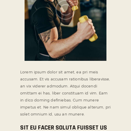
Lorem ipsum dolor sit amet, ea pri meis
accusam. Et vis accusam rationibus liberavisse,
an vix viderer admodum. Atqui docendi
omittam ei has, liber constituam id vim. Eam
in dico doming definiebas. Cum munere
impetus et. Ne nam simul oblique alterum, pri
solet omnium id, usu an munere.
SIT EU FACER SOLUTA FUISSET US