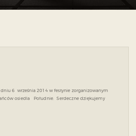
 dniu 6 września 2014 w festynie zorganizowanym
kańców osiedla Południe. Serdeczne dziękujemy
BACZ