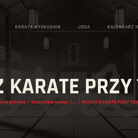
AKTUALNOŚCI
O KLUBIE
KARATE KYOKUSHIN
JOGA
KALENDARZ 
KARATE KYOKUSHIN
JOGA
KALENDARZ IMPREZ
 KARATE PRZY
GRAFIK
ZAPISY
rona główna
Wszystkie wpisy
...
POKAZ KARATE PRZY TE
KONTAKT