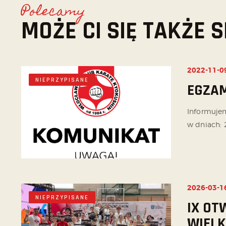
Polecamy
MOŻE CI SIĘ TAKŻE
2022-11-0
NIEPRZYPISANE
EGZAM
Informujem
w dniach: 2
2026-03-1
NIEPRZYPISANE
IX OT
WIELK