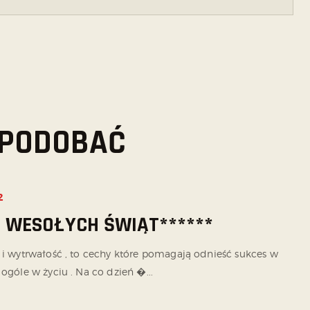
 SPODOBAĆ
2
* WESOŁYCH ŚWIĄT******
r i wytrwałość , to cechy które pomagają odnieść sukces w
 ogóle w życiu . Na co dzień �...