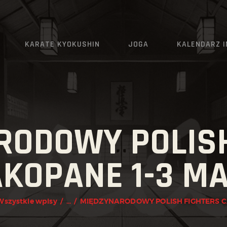
AKTUALNOŚCI
O KLUBIE
KARATE KYOKUSHIN
JOGA
KALENDARZ 
KARATE KYOKUSHIN
JOGA
KALENDARZ IMPREZ
RODOWY POLISH
GRAFIK
AKOPANE 1-3 MA
ZAPISY
KONTAKT
Wszystkie wpisy
...
MIĘDZYNARODOWY POLISH FIGHTERS CA