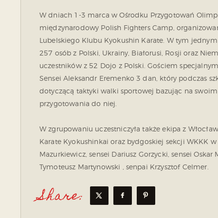
W dniach 1-3 marca w Ośrodku Przygotowań Olimpi
międzynarodowy Polish Fighters Camp, organiz
owan
Lubelskiego Klubu Kyokushin Karate. W tym jednym
257 osób z Polski, Ukrainy, Białorusi, Rosji oraz N
uczestników z 52 Dojo z Polski. Gościem specjalny
Sensei Aleksandr Eremenko 3 dan, który podczas sz
dotyczącą taktyki walki sportowej bazując na sw
przygotowania do niej.
W zgrupowaniu uczestniczyła także ekipa z Włocław
Karate Kyokushinkai oraz bydgoskiej sekcji WKKK w s
Mazurkiewicz, sensei Dariusz Gorzycki, sensei Oskar
Tymoteusz Martynowski , senpai Krzysztof Celmer.
Share: