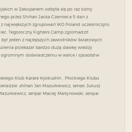
jskich w Zakopanem odbyła się po raz ósmy
ego przez Shihan Jacka Czernieca 5 dan z
 z największych zgrupowań IKO Poland uczestniczyło
iemiec. Tegoroczny Fighters Camp zgromadził
m był jeden z najlepszych zawodników światowych
kolenia przekazał bardzo dużą dawkę wiedzy
oim ogromnym doświadczeniu w walce i sposobów
skiego Klub Karate Kyokushin , Płockiego Klubu
kładzie: shihan Jan Mazurkiewicz, sensei Juliusz
 Mazurkiewicz, senpai Maciej Martynowski, senpai