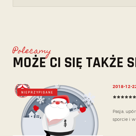
Polecamy
MOŻE CI SIĘ TAKŻE
2018-12-2
NIEPRZYPISANE
*****
Pasja, upó
sporcie i w