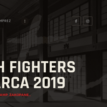
IMPREZ
 FIGHTERS
RCA 2019
MP, ZAKOPANE...