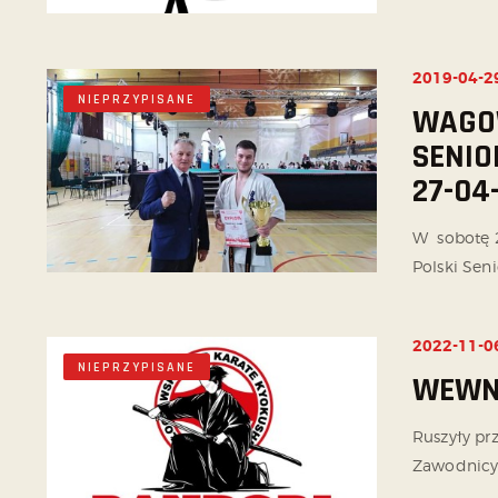
2019-04-2
NIEPRZYPISANE
WAGO
SENIO
27-04
W sobotę 2
Polski Seni
2022-11-0
NIEPRZYPISANE
WEWN
Ruszyły p
Zawodnicy