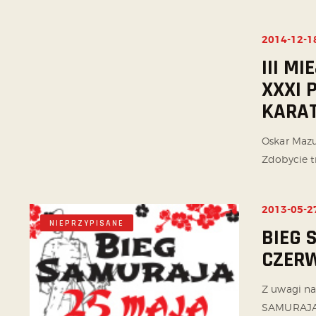
2014-12-1
NIEPRZYPISANE
III M
XXXI 
KARAT
Oskar Mazu
Zdobycie tr
2013-05-2
NIEPRZYPISANE
BIEG 
CZERW
Z uwagi na
SAMURAJA n