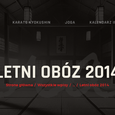
AKTUALNOŚCI
O KLUBIE
KARATE KYOKUSHIN
JOGA
KALENDARZ 
KARATE KYOKUSHIN
JOGA
KALENDARZ IMPREZ
LETNI OBÓZ 201
GRAFIK
ZAPISY
Strona główna
Wszystkie wpisy
...
Letni obóz 2014
KONTAKT