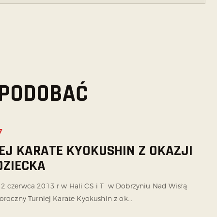
 SPODOBAĆ
7
EJ KARATE KYOKUSHIN Z OKAZJI
DZIECKA
2 czerwca 2013 r w Hali CS i T w Dobrzyniu Nad Wisłą
oroczny Turniej Karate Kyokushin z ok...