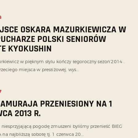
8
IEJSCE OSKARA MAZURKIEWICZA W
PUCHARZE POLSKI SENIORÓW
E KYOKUSHIN
rkiewicz w pięknym stylu kończy tegoroczny sezon’2014 .
zeciego miejsca w prestiżowej, wys...
7
SAMURAJA PRZENIESIONY NA 1
CA 2013 R.
 niesprzyjającą pogodę zmuszeni byliśmy przenieść BIEG
a najbliższą sobotę tj. 1 czerwca 20...