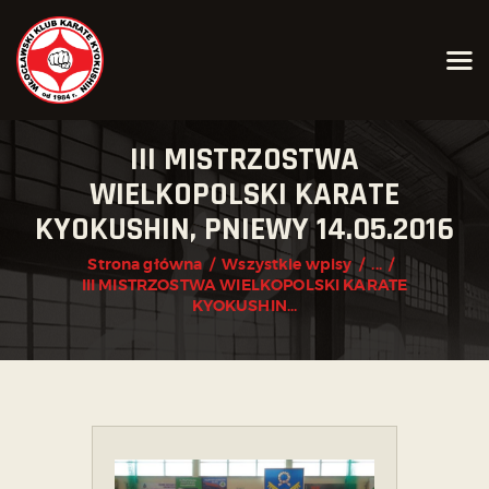
AKTUALNOŚCI
III MISTRZOSTWA
O KLUBIE
WIELKOPOLSKI KARATE
KYOKUSHIN, PNIEWY 14.05.2016
KARATE KYOKUSHIN
JOGA
Strona główna
Wszystkie wpisy
...
III MISTRZOSTWA WIELKOPOLSKI KARATE
KALENDARZ IMPREZ
KYOKUSHIN...
GRAFIK
ZAPISY
KONTAKT