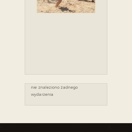
nie znaleziono żadnego
wydarzenia