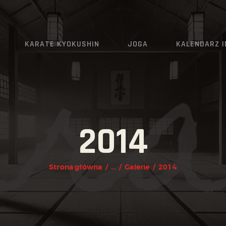
AKTUALNOŚCI
O KLUBIE
KARATE KYOKUSHIN
JOGA
KALENDARZ 
KARATE KYOKUSHIN
JOGA
KALENDARZ IMPREZ
2014
GRAFIK
ZAPISY
Strona główna
...
Galerie
2014
KONTAKT