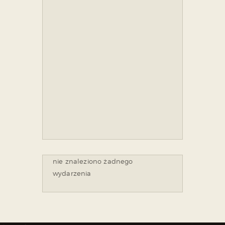
nie znaleziono żadnego
wydarzenia