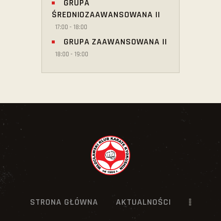
GRUPA
ŚREDNIOZAAWANSOWANA II
17:00
-
18:00
GRUPA ZAAWANSOWANA II
18:00
-
19:00
STRONA GŁÓWNA
AKTUALNOŚCI