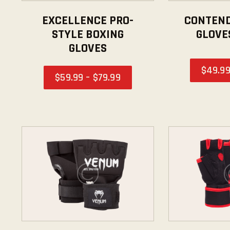
EXCELLENCE PRO-
CONTEND
STYLE BOXING
GLOVE
GLOVES
$
49
.
9
$
59
.
99
–
$
79
.
99