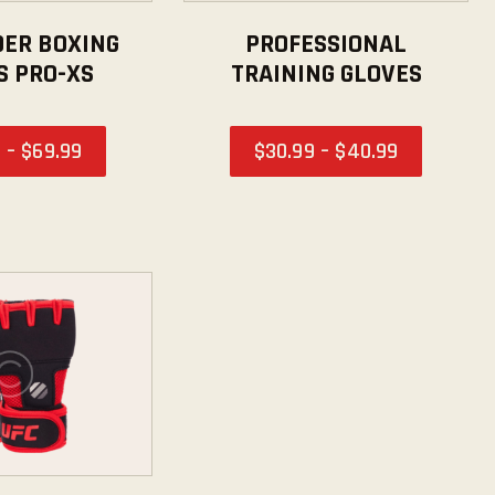
ER BOXING
PROFESSIONAL
S PRO-XS
TRAINING GLOVES
9
–
$
69
.
99
$
30
.
99
–
$
40
.
99