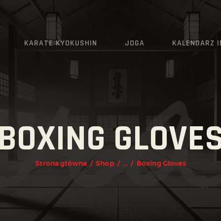
AKTUALNOŚCI
O KLUBIE
KARATE KYOKUSHIN
JOGA
KALENDARZ 
KARATE KYOKUSHIN
JOGA
KALENDARZ IMPREZ
BOXING GLOVE
GRAFIK
ZAPISY
Strona główna
Shop
...
Boxing Gloves
KONTAKT