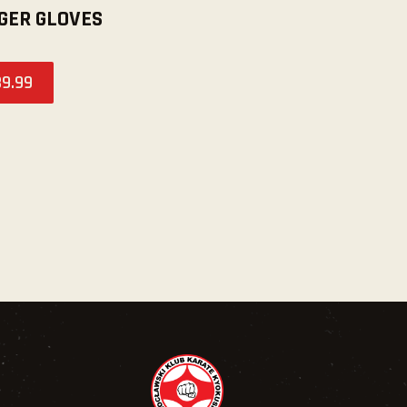
GER GLOVES
89
.
99