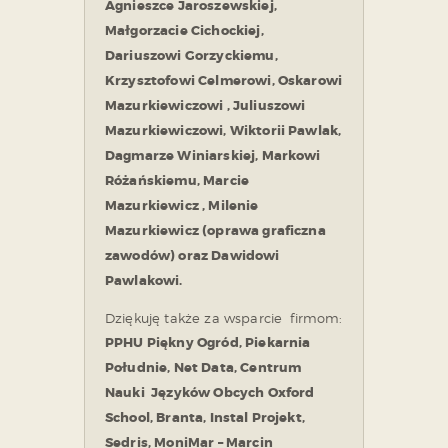
Agnieszce Jaroszewskiej,
Małgorzacie Cichockiej,
Dariuszowi Gorzyckiemu,
Krzysztofowi Celmerowi, Oskarowi
Mazurkiewiczowi , Juliuszowi
Mazurkiewiczowi, Wiktorii Pawlak,
Dagmarze Winiarskiej, Markowi
Różańskiemu, Marcie
Mazurkiewicz , Milenie
Mazurkiewicz (oprawa graficzna
zawodów) oraz Dawidowi
Pawlakowi.
Dziękuję także za wsparcie firmom:
PPHU Piękny Ogród, Piekarnia
Południe, Net Data, Centrum
Nauki Języków Obcych Oxford
School, Branta, Instal Projekt,
Sedris, MoniMar – Marcin