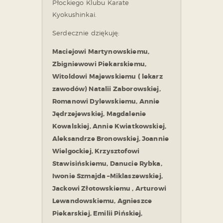
Płockiego Klubu Karate
Kyokushinkai.
Serdecznie dziękuję:
Maciejowi Martynowskiemu,
Zbigniewowi Piekarskiemu,
Witoldowi Majewskiemu ( lekarz
zawodów) Natalii Zaborowskiej,
Romanowi Dylewskiemu, Annie
Jędrzejewskiej, Magdalenie
Kowalskiej, Annie Kwiatkowskiej,
Aleksandrze Bronowskiej, Joannie
Wielgockiej, Krzysztofowi
Stawisińskiemu, Danucie Rybka,
Iwonie Szmajda –Miklaszewskiej,
Jackowi Złotowskiemu , Arturowi
Lewandowskiemu, Agnieszce
Piekarskiej, Emilii Pińskiej,