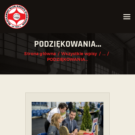
AKTUALNOŚCI
PODZIĘKOWANIA…
O KLUBIE
Strona główna
Wszystkie wpisy
...
PODZIĘKOWANIA…
KARATE KYOKUSHIN
JOGA
KALENDARZ IMPREZ
GRAFIK
ZAPISY
KONTAKT