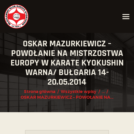
AKTUALNOŚCI
OSKAR MAZURKIEWICZ –
O KLUBIE
POWOŁANIE NA MISTRZOSTWA
EUROPY W KARATE KYOKUSHIN
KARATE KYOKUSHIN
WARNA/ BUŁGARIA 14-
JOGA
20.05.2014
KALENDARZ IMPREZ
GRAFIK
Strona główna
Wszystkie wpisy
...
OSKAR MAZURKIEWICZ – POWOŁANIE NA...
ZAPISY
KONTAKT