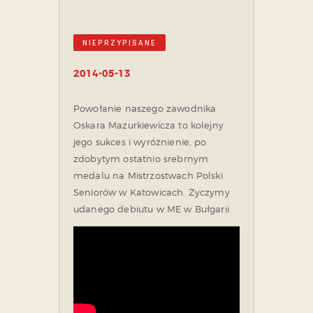
NIEPRZYPISANE
2014-05-13
Powołanie naszego zawodnika
Oskara Mazurkiewicza to kolejny
jego sukces i wyróżnienie, po
zdobytym ostatnio srebrnym
medalu na Mistrzostwach Polski
Seniorów w Katowicach. Życzymy
udanego debiutu w ME w Bułgarii.