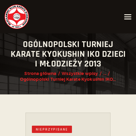
AKTUALNOŚCI
OGÓLNOPOLSKI TURNIEJ
O KLUBIE
KARATE KYOKUSHIN IKO DZIECI
KARATE KYOKUSHIN
I MŁODZIEŻY 2013
JOGA
Strona główna
Wszystkie wpisy
...
Ogólnopolski Turniej Karate Kyokushin IKO...
KALENDARZ IMPREZ
GRAFIK
ZAPISY
KONTAKT
NIEPRZYPISANE