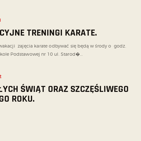
1
YJNE TRENINGI KARATE.
wakacji zajęcia karate odbywać się będą w środy o godz.
kole Podstawowej nr 10 ul. Starod�...
2
YCH ŚWIĄT ORAZ SZCZĘŚLIWEGO
GO ROKU.