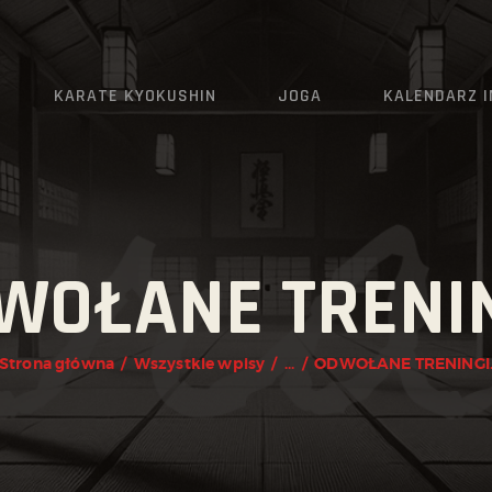
AKTUALNOŚCI
O KLUBIE
KARATE KYOKUSHIN
JOGA
KALENDARZ 
KARATE KYOKUSHIN
JOGA
KALENDARZ IMPREZ
WOŁANE TRENIN
GRAFIK
ZAPISY
Strona główna
Wszystkie wpisy
...
ODWOŁANE TRENINGI
KONTAKT