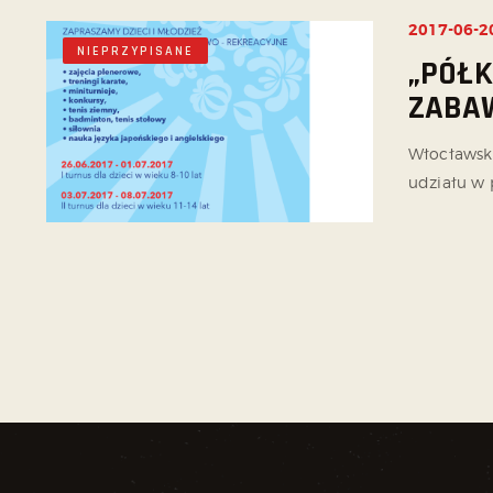
2017-06-2
NIEPRZYPISANE
„PÓŁK
ZABA
Włocławski
udziału w 