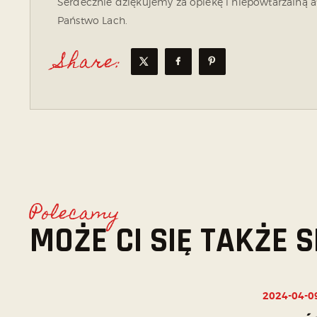
Serdecznie dziękujemy za opiekę i niepowtarzalną at
Państwo Lach.
Share:
Polecamy
MOŻE CI SIĘ TAKŻE
2024-04-0
NIEPRZYPISANE