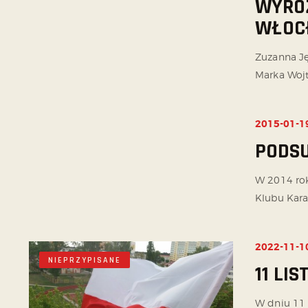
WYRÓŻ
WŁOC
Zuzanna J
Marka Wojt
2015-01-1
NIEPRZYPISANE
PODSU
W 2014 rok
Klubu Kara
2022-11-1
NIEPRZYPISANE
11 LI
W dniu 11 