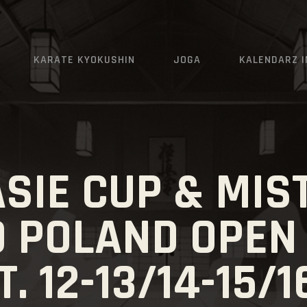
AKTUALNOŚCI
O KLUBIE
KARATE KYOKUSHIN
JOGA
KALENDARZ 
KARATE KYOKUSHIN
JOGA
KALENDARZ IMPREZ
ASIE CUP & MI
GRAFIK
O POLAND OPE
ZAPISY
KONTAKT
. 12-13/14-15/16