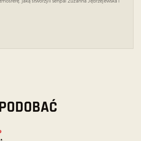
mosferę, jaką stworzyli senpai Zuzanna Jędrzejewska i
 SPODOBAĆ
9