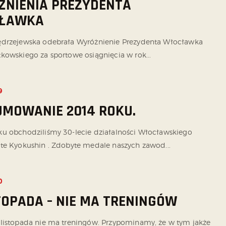
NIENIA PREZYDENTA
ŁAWKA
ędrzejewska odebrała Wyróżnienie Prezydenta Włocławka
kowskiego za sportowe osiągnięcia w rok...
9
MOWANIE 2014 ROKU.
u obchodziliśmy 30-lecie działalności Włocławskiego
te Kyokushin . Zdobyte medale naszych zawod...
0
STOPADA – NIE MA TRENINGÓW
listopada nie ma treningów. Przypominamy, że w tym jakże