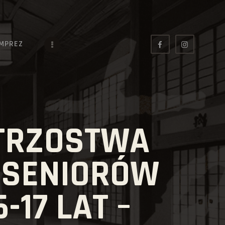
IMPREZ
STRZOSTWA
N SENIORÓW
-17 LAT –