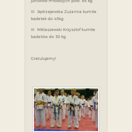
juniorów młodszych pow. 65 kg.
III Jędrzejewska Zuzanna kumite
kadetek do 45kg
III Miklaszewski Krzysztof kumite
kadetów do 30 kg
Gratulujemy!
[POKAZ ZDJĘĆ]