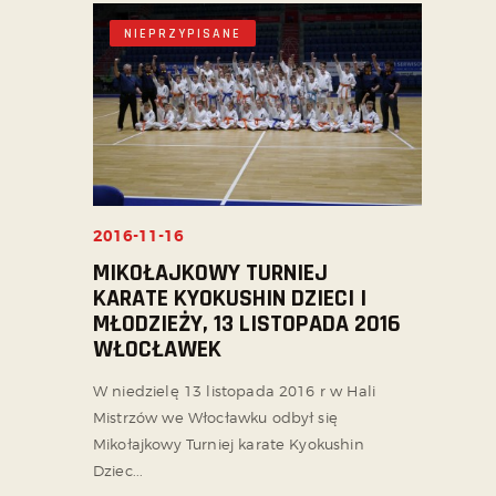
NIEPRZYPISANE
2016-11-16
MIKOŁAJKOWY TURNIEJ
KARATE KYOKUSHIN DZIECI I
MŁODZIEŻY, 13 LISTOPADA 2016
WŁOCŁAWEK
W niedzielę 13 listopada 2016 r w Hali
Mistrzów we Włocławku odbył się
Mikołajkowy Turniej karate Kyokushin
Dziec...