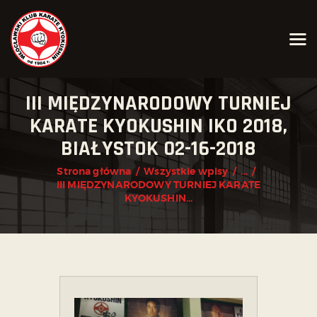
AKTUALNOŚCI
III MIĘDZYNARODOWY TURNIEJ
O KLUBIE
KARATE KYOKUSHIN IKO 2018,
KARATE KYOKUSHIN
BIAŁYSTOK 02-16-2018
JOGA
Strona główna
Wszystkie wpisy
...
III MIĘDZYNARODOWY TURNIEJ KARATE
KALENDARZ IMPREZ
KYOKUSHIN...
GRAFIK
ZAPISY
KONTAKT