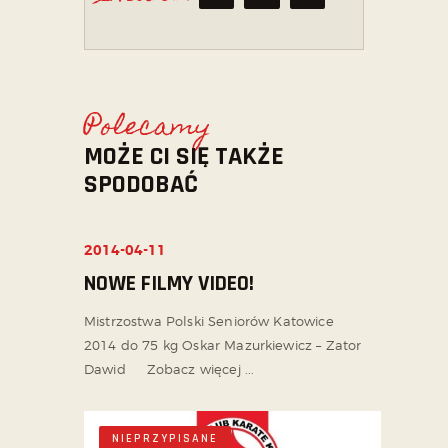
Polecamy
MOŻE CI SIĘ TAKŻE
SPODOBAĆ
2014-04-11
NIEPRZYPISANE
NOWE FILMY VIDEO!
Mistrzostwa Polski Seniorów Katowice
2014 do 75 kg Oskar Mazurkiewicz – Zator
Dawid Zobacz więcej ...
NIEPRZYPISANE