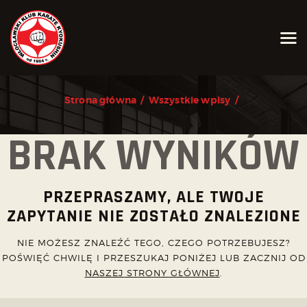
AKTUALNOŚCI
Strona główna
Wszystkie wpisy
O KLUBIE
BRAK WYNIKÓW
KARATE KYOKUSHIN
JOGA
KALENDARZ IMPREZ
PRZEPRASZAMY, ALE TWOJE
GRAFIK
ZAPYTANIE NIE ZOSTAŁO ZNALEZIONE
ZAPISY
NIE MOŻESZ ZNALEŹĆ TEGO, CZEGO POTRZEBUJESZ?
KONTAKT
POŚWIĘĆ CHWILĘ I PRZESZUKAJ PONIŻEJ LUB ZACZNIJ OD
NASZEJ STRONY GŁÓWNEJ
.