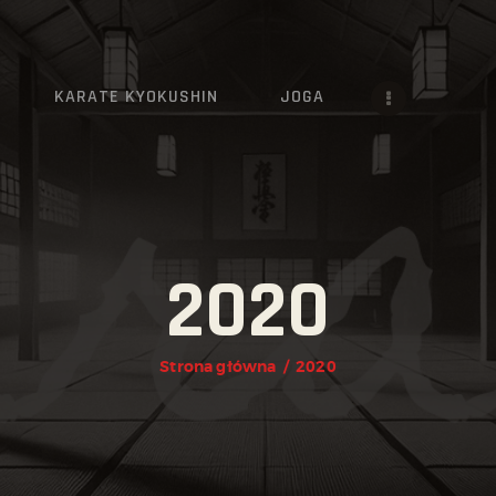
AKTUALNOŚCI
O KLUBIE
KARATE KYOKUSHIN
JOGA
KARATE KYOKUSHIN
JOGA
KALENDARZ IMPREZ
2020
GRAFIK
ZAPISY
Strona główna
2020
KONTAKT