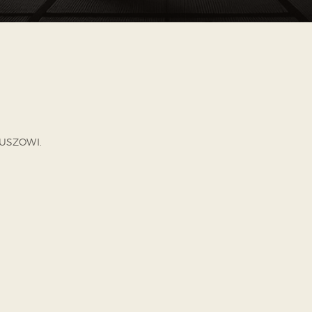
USZOWI.
BACZ