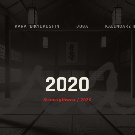
AKTUALNOŚCI
O KLUBIE
KARATE KYOKUSHIN
JOGA
KALENDARZ 
KARATE KYOKUSHIN
JOGA
KALENDARZ IMPREZ
2020
GRAFIK
ZAPISY
Strona główna
2020
KONTAKT